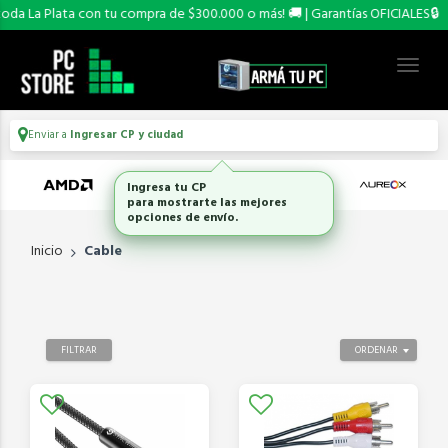
La Plata con tu compra de $300.000 o más! 🚚 | Garantías OFICIALES🔒
Enviar a
Ingresar CP y ciudad
Inicio
Cable
FILTRAR
ORDENAR