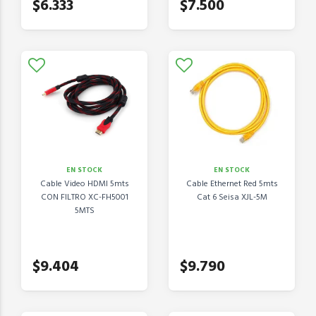
$6.333
$7.500
EN STOCK
EN STOCK
Cable Video HDMI 5mts
Cable Ethernet Red 5mts
CON FILTRO XC-FH5001
Cat 6 Seisa XJL-5M
5MTS
$9.404
$9.790