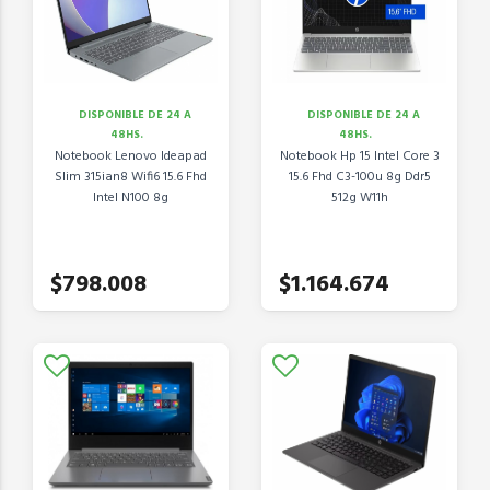
DISPONIBLE DE 24 A
DISPONIBLE DE 24 A
48HS.
48HS.
Notebook Lenovo Ideapad
Notebook Hp 15 Intel Core 3
Slim 315ian8 Wifi6 15.6 Fhd
15.6 Fhd C3-100u 8g Ddr5
Intel N100 8g
512g W11h
$798.008
$1.164.674