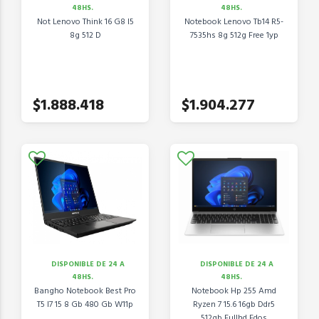
48HS.
48HS.
Not Lenovo Think 16 G8 I5
Notebook Lenovo Tb14 R5-
8g 512 D
7535hs 8g 512g Free 1yp
$1.888.418
$1.904.277
DISPONIBLE DE 24 A
DISPONIBLE DE 24 A
48HS.
48HS.
Bangho Notebook Best Pro
Notebook Hp 255 Amd
T5 I7 15 8 Gb 480 Gb W11p
Ryzen 7 15.6 16gb Ddr5
512gb Fullhd Fdos