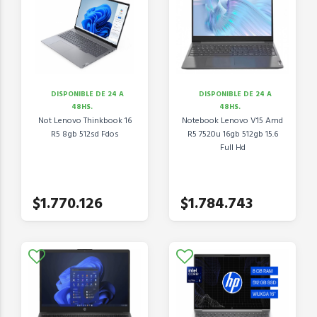
DISPONIBLE DE 24 A
DISPONIBLE DE 24 A
48HS.
48HS.
Not Lenovo Thinkbook 16
Notebook Lenovo V15 Amd
R5 8gb 512sd Fdos
R5 7520u 16gb 512gb 15.6
Full Hd
$1.770.126
$1.784.743