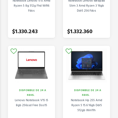
Notebook Lenovo V15 Amd
Notebook Lenovo Ideapad
Ryzen 5 8g 512g Fhd Wifi6
Slim 3 Amd Ryzen 3 16gb
Fdos
Ddr5 256 Fdos
$1.330.243
$1.332.360
DISPONIBLE DE 24 A
DISPONIBLE DE 24 A
48HS.
48HS.
Lenovo Notebook V15 I5
Notebook Hp 255 Amd
8gb 256ssd Free Dos15
Ryzen 5 15.6 16gb Ddr5
512gb Win11h