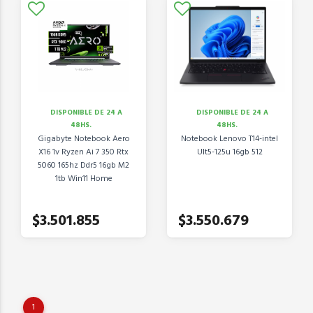
DISPONIBLE DE 24 A
DISPONIBLE DE 24 A
48HS.
48HS.
Gigabyte Notebook Aero
Notebook Lenovo T14-intel
X16 1v Ryzen Ai 7 350 Rtx
Ult5-125u 16gb 512
5060 165hz Ddr5 16gb M2
1tb Win11 Home
$3.501.855
$3.550.679
1