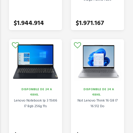
$1.944.914
$1.971.167
DISPONIBLE DE 24 A
DISPONIBLE DE 24 A
48HS.
48HS.
Lenovo Notebook Ip 3 15itl6
Not Lenovo Think 16 G8 I7
I7 8gb 256g 11s
16 512 Do