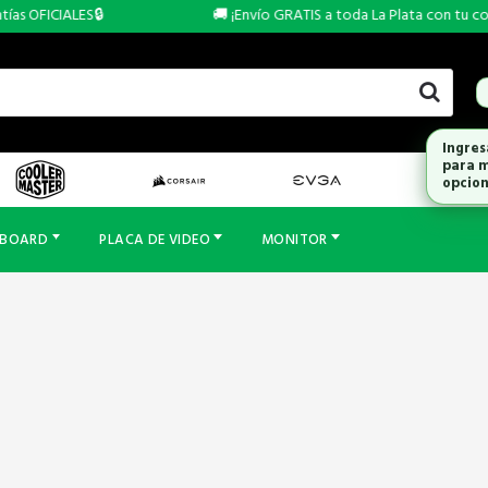
as OFICIALES🔒
🚚 ¡Envío GRATIS a toda La Plata con tu comp
Ingres
para m
opcion
RBOARD
PLACA DE VIDEO
MONITOR