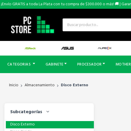
Envío GRATIS a toda La Plata con tu compra de $300.000 o más! 🚚 | Garantí
CATEGORIAS
GABINETE
PROCESADOR
MOTHE
Inicio
Almacenamiento
Disco Externo
Subcategorías
Disco Externo