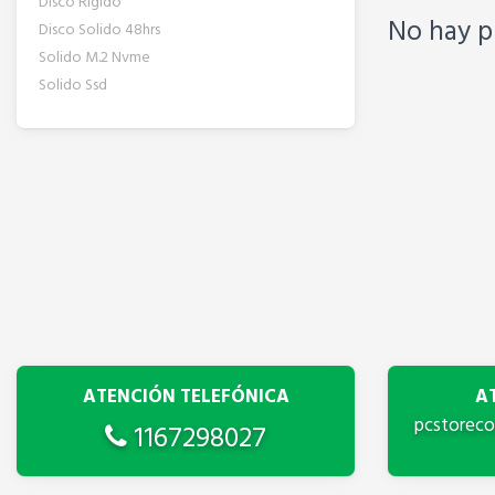
Disco Rigido
No hay p
Disco Solido 48hrs
Solido M.2 Nvme
Solido Ssd
ATENCIÓN TELEFÓNICA
A
pcstorec
1167298027