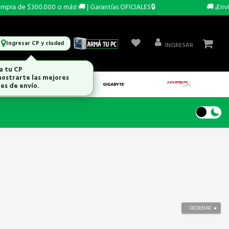
ra de $300.000 o más! 🚚 | Garantías OFICIALES🔒
🚚 ¡Envío
Ingresar CP y ciudad
INGRESAR
a tu CP
ostrarte las mejores
es de envío.
ORDENAR