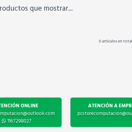
roductos que mostrar...
0 artículos en tota
TENCIÓN ONLINE
ATENCIÓN A EMPR
omputacion@outlook.com
pcstorecomputacion@ou
1167298027