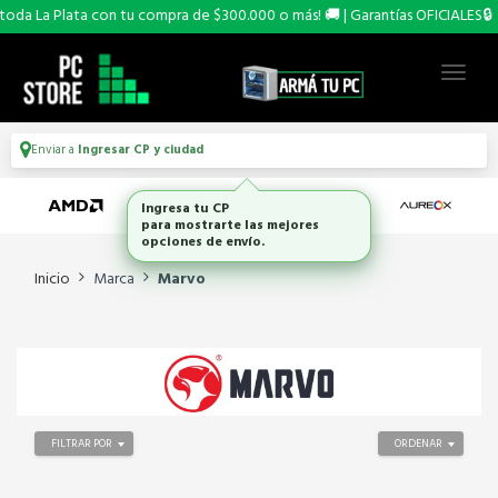
oda La Plata con tu compra de $300.000 o más! 🚚 | Garantías OFICIALES🔒
Enviar a
Ingresar CP y ciudad
Ingresa tu CP
para mostrarte las mejores
opciones de envío.
Inicio
Marca
Marvo
FILTRAR POR
ORDENAR