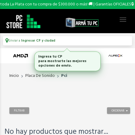
toda La Plata con tu compra de $300.000 o más! 🚚 | Garantías OFICIALES🔒
Enviar a
Ingresar CP y ciudad
Ingresa tu CP
para mostrarte las mejores
opciones de envío.
Inicio
Placa De Sonido
Pci
FILTRAR
ORDENAR
No hay productos que mostrar...