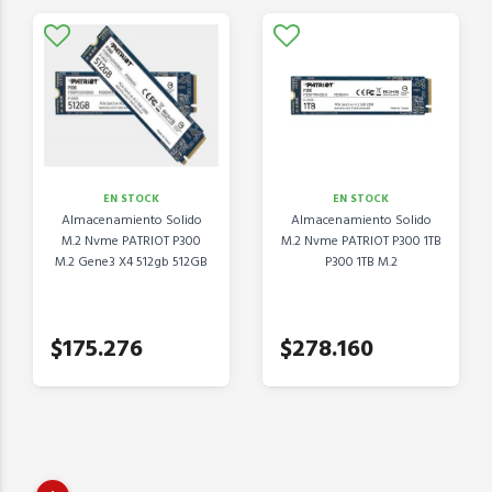
EN STOCK
EN STOCK
Almacenamiento Solido
Almacenamiento Solido
M.2 Nvme PATRIOT P300
M.2 Nvme PATRIOT P300 1TB
M.2 Gene3 X4 512gb 512GB
P300 1TB M.2
$175.276
$278.160