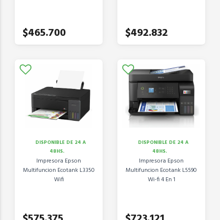
$465.700
$492.832
DISPONIBLE DE 24 A
DISPONIBLE DE 24 A
48HS.
48HS.
Impresora Epson
Impresora Epson
Multifuncion Ecotank L3350
Multifuncion Ecotank L5590
Wifi
Wi-fi 4 En 1
$575.375
$723.121