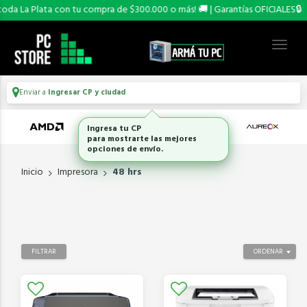
a La Plata con tu compra de $300.000 o más! 🚚 | Garantías OFICIALES🔒
Enviar a
Ingresar CP y ciudad
Ingresa tu CP
para mostrarte las mejores
opciones de envío.
Inicio
Impresora
48 hrs
FILTRAR
ORDENAR