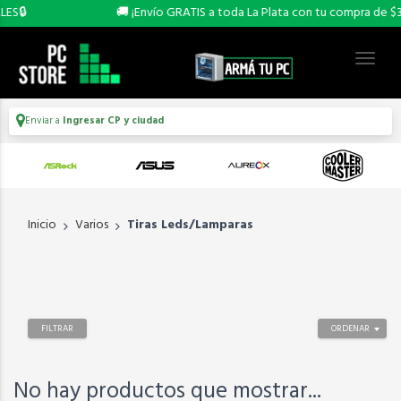
ES🔒
🚚 ¡Envío GRATIS a toda La Plata con tu compra de $300
Enviar a
Ingresar CP y ciudad
Inicio
Varios
Tiras Leds/Lamparas
FILTRAR
ORDENAR
No hay productos que mostrar...