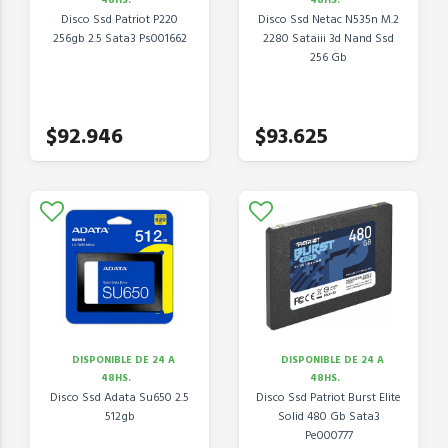
48HS.
48HS.
Disco Ssd Patriot P220
Disco Ssd Netac N535n M.2
256gb 2.5 Sata3 Ps001662
2280 Sataiii 3d Nand Ssd
256 Gb
$92.946
$93.625
DISPONIBLE DE 24 A
DISPONIBLE DE 24 A
48HS.
48HS.
Disco Ssd Adata Su650 2.5
Disco Ssd Patriot Burst Elite
512gb
Solid 480 Gb Sata3
Pe000777