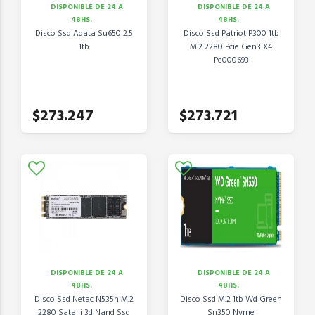
DISPONIBLE DE 24 A
DISPONIBLE DE 24 A
48HS.
48HS.
Disco Ssd Adata Su650 2.5
Disco Ssd Patriot P300 1tb
1tb
M.2 2280 Pcie Gen3 X4
Pe000693
$273.247
$273.721
DISPONIBLE DE 24 A
DISPONIBLE DE 24 A
48HS.
48HS.
Disco Ssd Netac N535n M.2
Disco Ssd M.2 1tb Wd Green
2280 Sataiii 3d Nand Ssd
Sn350 Nvme