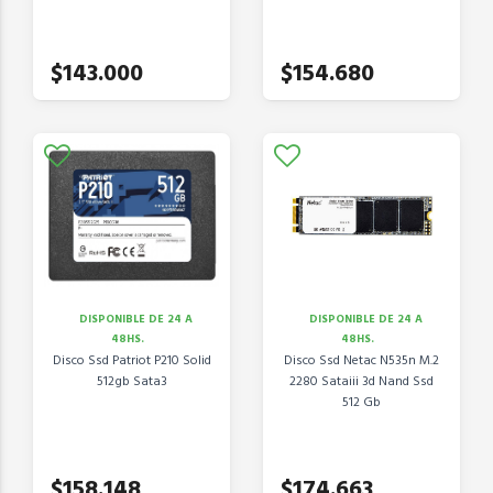
$143.000
$154.680
DISPONIBLE DE 24 A
DISPONIBLE DE 24 A
48HS.
48HS.
Disco Ssd Patriot P210 Solid
Disco Ssd Netac N535n M.2
512gb Sata3
2280 Sataiii 3d Nand Ssd
512 Gb
$158.148
$174.663