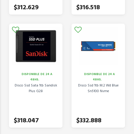
$312.629
$316.518
DISPONIBLE DE 24 A
DISPONIBLE DE 24 A
48HS.
48HS.
Disco Ssd Sata 1tb Sandisk
Disco Ssd 1tb M.2 Wd Blue
Plus G28
Sn5100 Nvme
$318.047
$332.888