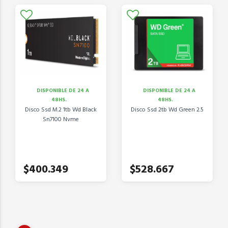
DISPONIBLE DE 24 A
DISPONIBLE DE 24 A
48HS.
48HS.
Disco Ssd M.2 1tb Wd Black
Disco Ssd 2tb Wd Green 2.5
Sn7100 Nvme
$400.349
$528.667