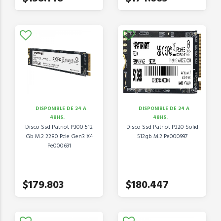
DISPONIBLE DE 24 A
DISPONIBLE DE 24 A
48HS.
48HS.
Disco Ssd Patriot P300 512
Disco Ssd Patriot P320 Solid
Gb M.2 2280 Pcie Gen3 X4
512gb M.2 Pe000997
Pe000691
$179.803
$180.447