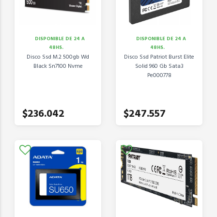
DISPONIBLE DE 24 A
DISPONIBLE DE 24 A
48HS.
48HS.
Disco Ssd M.2 500gb Wd
Disco Ssd Patriot Burst Elite
Black Sn7100 Nvme
Solid 960 Gb Sata3
Pe000778
$236.042
$247.557