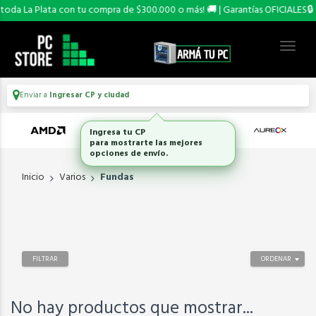
oda La Plata con tu compra de $300.000 o más! 🚚 | Garantías OFICIALES🔒
Enviar a
Ingresar CP y ciudad
Ingresa tu CP
para mostrarte las mejores
opciones de envío.
Inicio
Varios
Fundas
FILTRAR
ORDENAR
No hay productos que mostrar...