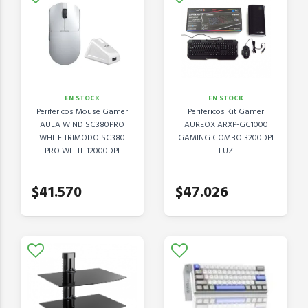
EN STOCK
EN STOCK
Perifericos Mouse Gamer
Perifericos Kit Gamer
AULA WIND SC380PRO
AUREOX ARXP-GC1000
WHITE TRIMODO SC380
GAMING COMBO 3200DPI
PRO WHITE 12000DPI
LUZ
$41.570
$47.026