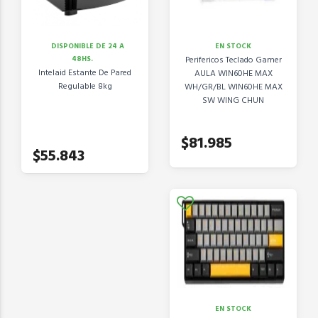
DISPONIBLE DE 24 A
EN STOCK
48HS.
Perifericos Teclado Gamer
Intelaid Estante De Pared
AULA WIN60HE MAX
Regulable 8kg
WH/GR/BL WIN60HE MAX
SW WING CHUN
$81.985
$55.843
EN STOCK