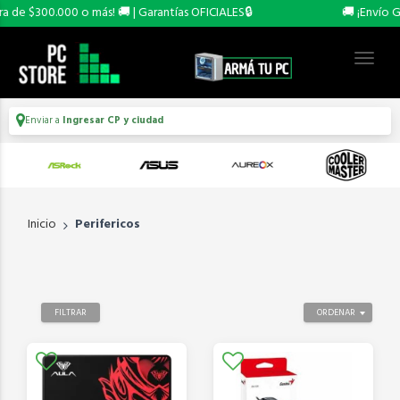
0 o más! 🚚 | Garantías OFICIALES🔒
🚚 ¡Envío GRATIS a tod
Enviar a
Ingresar CP y ciudad
Inicio
Perifericos
FILTRAR
ORDENAR