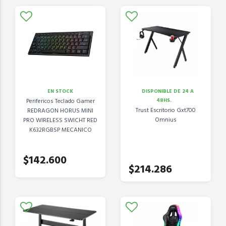
EN STOCK
DISPONIBLE DE 24 A
Perifericos Teclado Gamer
48HS.
Trust Escritorio Gxt700
REDRAGON HORUS MINI
Omnius
PRO WIRELESS SWICHT RED
K632RGBSP MECANICO
60%
$142.600
$214.286