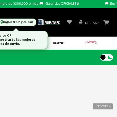
a de $300.000 o más! 🚚 | Garantías OFICIALES🔒
🚚 ¡Envío 
Ingresar CP y ciudad
INGRESAR
a tu CP
ostrarte las mejores
es de envío.
ORDENAR