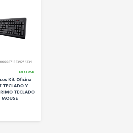
00008713439254334
EN STOCK
icos Kit Oficina
T TECLADO Y
PRIMO TECLADO
Y MOUSE