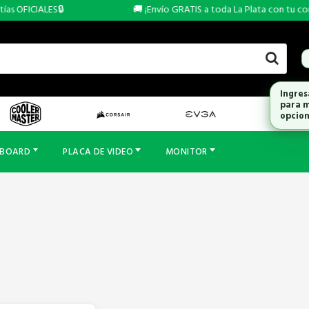
s OFICIALES🔒
🚚 ¡Envío GRATIS a toda La Plata con tu compr
Ingres
para m
opcion
RBOARD
PLACA DE VIDEO
MONITOR