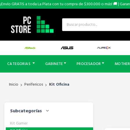
nvío GRATIS a toda La Plata con tu compra de $300.000 o más! 🚚 | Garantía
CATEGORIAS
GABINETE
PROCESADOR
MOTHE
Inicio
Perifericos
Kit Oficina
Subcategorías
Kit Gamer