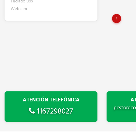
Teclado Usb
Webcam
1
ATENCIÓN TELEFÓNICA
A
pcstorec
1167298027