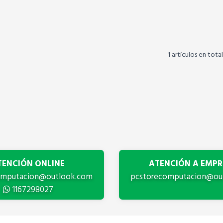
1 artículos en total
TENCIÓN ONLINE
ATENCIÓN A EMPR
omputacion@outlook.com
pcstorecomputacion@ou
1167298027