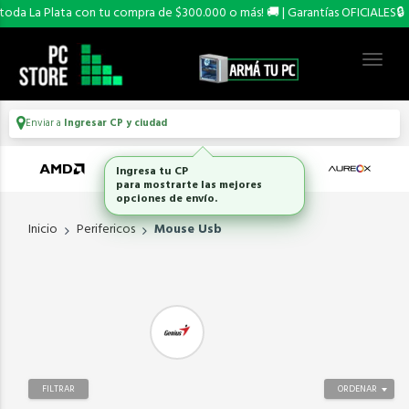
oda La Plata con tu compra de $300.000 o más! 🚚 | Garantías OFICIALES🔒
Enviar a
Ingresar CP y ciudad
Ingresa tu CP
para mostrarte las mejores
opciones de envío.
Inicio
Perifericos
Mouse Usb
FILTRAR
ORDENAR