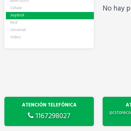
Bluetooth
No hay p
Celular
Joystick
Red
Universal
Video
ATENCIÓN TELEFÓNICA
A
pcstorec
1167298027