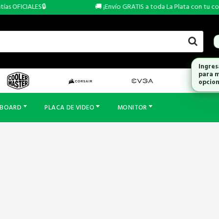
s OFICIALES🔒
🚚 ¡Envío GRATIS a toda La Plata con tu comp
Ingres
para m
opcion
RBOARD
PLACA DE VIDEO
MONITOR