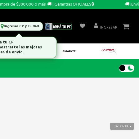
ra de $300.000 o más! 🚚 | Garantías OFICIALES🔒
🚚 ¡Envío
Ingresar CP y ciudad
INGRESAR
a tu CP
ostrarte las mejores
es de envío.
ORDENAR