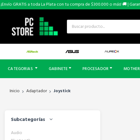
nvío GRATIS a toda La Plata con tu compra de $300.000 o más! 🚚 | Garantía
CATEGORIAS
GABINETE
PROCESADOR
MOTHE
Inicio
Adaptador
Joystick
Subcategorías
Audio