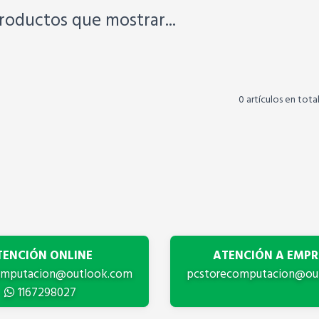
roductos que mostrar...
0 artículos en tota
TENCIÓN ONLINE
ATENCIÓN A EMPR
omputacion@outlook.com
pcstorecomputacion@ou
1167298027