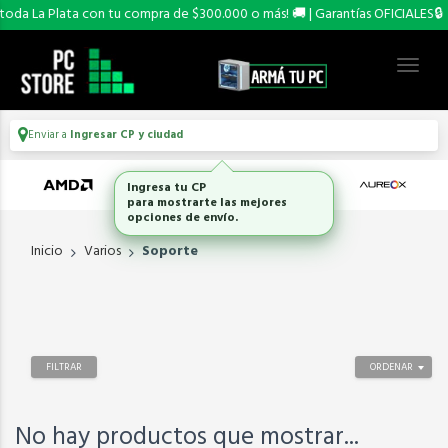
oda La Plata con tu compra de $300.000 o más! 🚚 | Garantías OFICIALES🔒
Enviar a
Ingresar CP y ciudad
Ingresa tu CP
para mostrarte las mejores
opciones de envío.
Inicio
Varios
Soporte
FILTRAR
ORDENAR
No hay productos que mostrar...