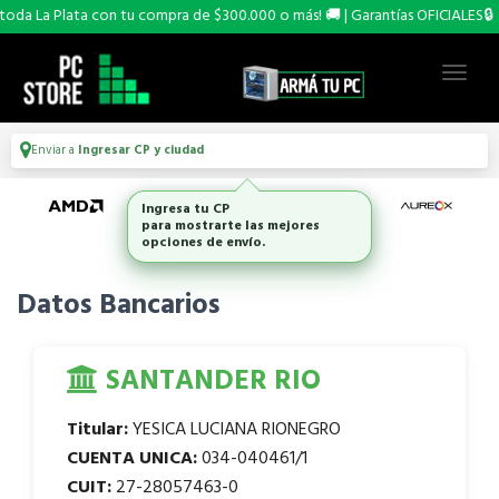
oda La Plata con tu compra de $300.000 o más! 🚚 | Garantías OFICIALES🔒
Enviar a
Ingresar CP y ciudad
Ingresa tu CP
para mostrarte las mejores
opciones de envío.
Datos Bancarios
SANTANDER RIO
Titular:
YESICA LUCIANA RIONEGRO
CUENTA UNICA:
034-040461/1
CUIT:
27-28057463-0