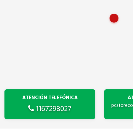
1
ATENCIÓN TELEFÓNICA
A
pcstorec
1167298027