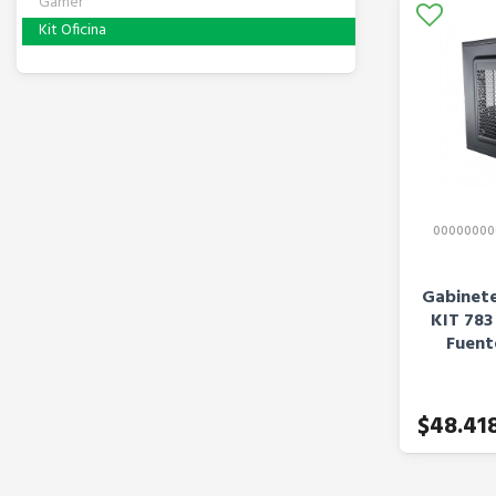
Gamer
Kit Oficina
00000000
Gabinete
KIT 78
Fuent
$48.41