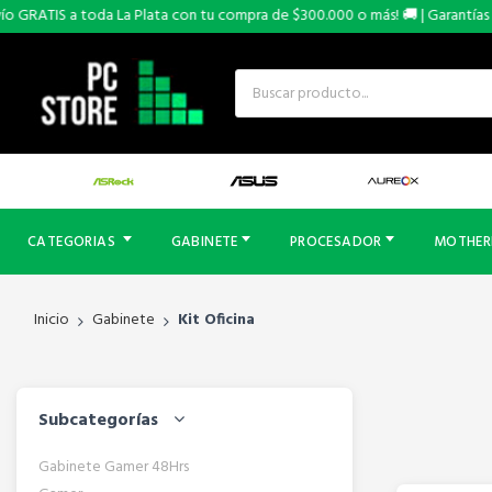
 GRATIS a toda La Plata con tu compra de $300.000 o más! 🚚 | Garantías OF
CATEGORIAS
GABINETE
PROCESADOR
MOTHE
Inicio
Gabinete
Kit Oficina
Subcategorías
Gabinete Gamer 48Hrs