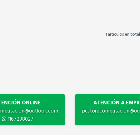
1 artículos en total
TENCIÓN ONLINE
ATENCIÓN A EMPR
omputacion@outlook.com
pcstorecomputacion@ou
1167298027