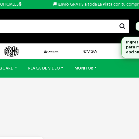
ICIALES🔒
🚚 ¡Envío GRATIS a toda La Plata con tu compra d
Ingres
para m
opcion
RBOARD
PLACA DE VIDEO
MONITOR