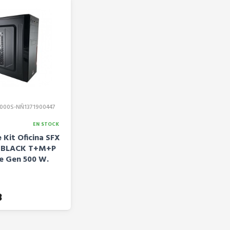
000S-NÑ1371900447
EN STOCK
 Kit Oficina SFX
3 BLACK T+M+P
e Gen 500 W.
8