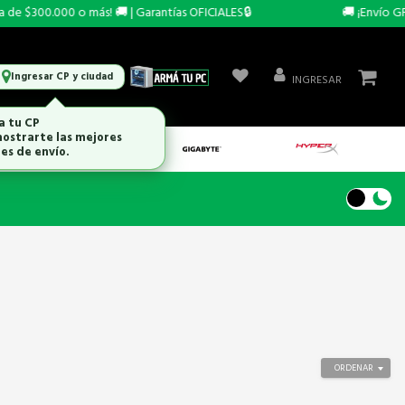
e $300.000 o más! 🚚 | Garantías OFICIALES🔒
🚚 ¡Envío GRAT
Ingresar CP y ciudad
INGRESAR
a tu CP
ostrarte las mejores
es de envío.
ORDENAR