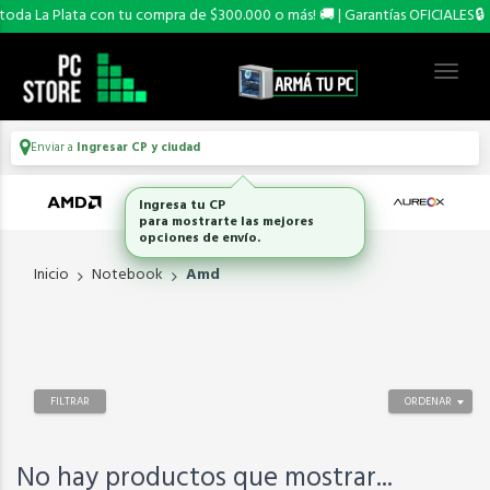
oda La Plata con tu compra de $300.000 o más! 🚚 | Garantías OFICIALES🔒
Enviar a
Ingresar CP y ciudad
Ingresa tu CP
para mostrarte las mejores
opciones de envío.
Inicio
Notebook
Amd
FILTRAR
ORDENAR
No hay productos que mostrar...