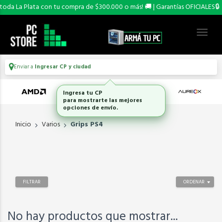
oda La Plata con tu compra de $300.000 o más! 🚚 | Garantías OFICIALES🔒
Enviar a
Ingresar CP y ciudad
Ingresa tu CP
para mostrarte las mejores
opciones de envío.
Inicio
Varios
Grips PS4
FILTRAR
ORDENAR
No hay productos que mostrar...