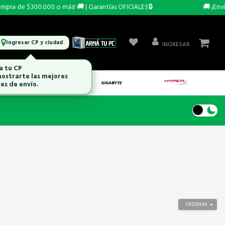
ra de $300.000 o más! 🚚 | Garantías OFICIALES🔒
🚚 ¡Envío 
Ingresar CP y ciudad
INGRESAR
a tu CP
ostrarte las mejores
es de envío.
ORDENAR