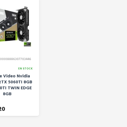
00008886307703446
EN STOCK
e Video Nvidia
TX 5060TI 8GB
0TI TWIN EDGE
8GB
20