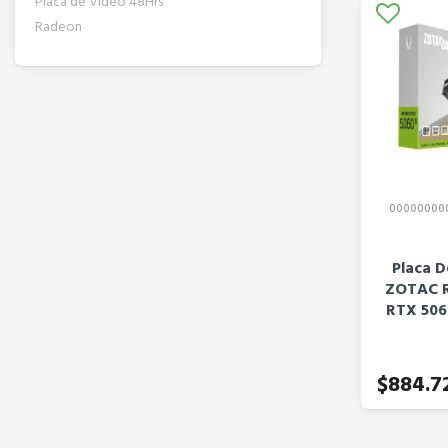
Placa de Video 48Hrs
Radeon
00000000
Placa D
ZOTAC R
RTX 506
$884.7