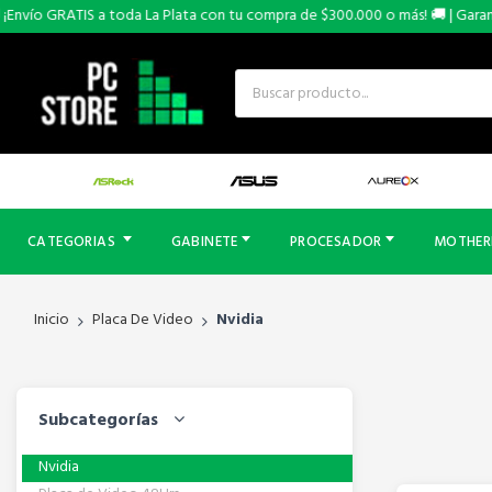
nvío GRATIS a toda La Plata con tu compra de $300.000 o más! 🚚 | Garantía
CATEGORIAS
GABINETE
PROCESADOR
MOTHE
Inicio
Placa De Video
Nvidia
Subcategorías
Nvidia