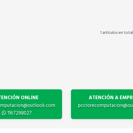
1 artículos en total
TENCIÓN ONLINE
ATENCIÓN A EMPR
omputacion@outlook.com
pcstorecomputacion@ou
1167298027