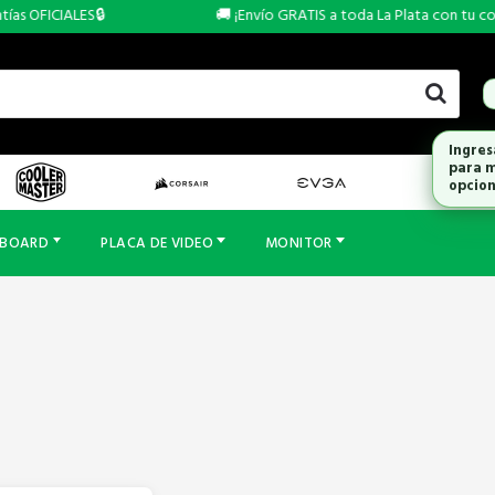
s OFICIALES🔒
🚚 ¡Envío GRATIS a toda La Plata con tu comp
Ingres
para m
opcion
RBOARD
PLACA DE VIDEO
MONITOR