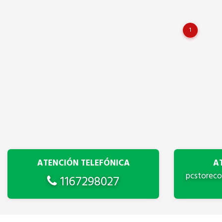
1
ATENCIÓN TELEFÓNICA
A
pcstorec
1167298027