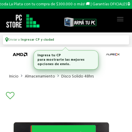
da La Plata con tu compra de $300.000 o más! 🚚 | Garantías OFICIALES🔒
Enviar a
Ingresar CP y ciudad
Ingresa tu CP
para mostrarte las mejores
opciones de envío.
Inicio
Almacenamiento
Disco Solido 48hrs