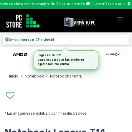
da La Plata con tu compra de $300.000 o más! 🚚 | Garantías OFICIALES🔒
Enviar a
Ingresar CP y ciudad
Ingresa tu CP
para mostrarte las mejores
opciones de envío.
Inicio
Notebook
Notebooks 48hrs.
* Las imágenes se exhiben con fines ilustrativos.