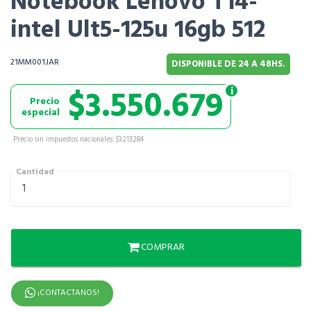
Notebook Lenovo T14-
intel Ult5-125u 16gb 512
21MM001JAR
DISPONIBLE DE 24 A 48HS.
$3.550.679
Precio
especial
Precio sin impuestos nacionales: $3.213.284
Cantidad
COMPRAR
¡CONTACTANOS!