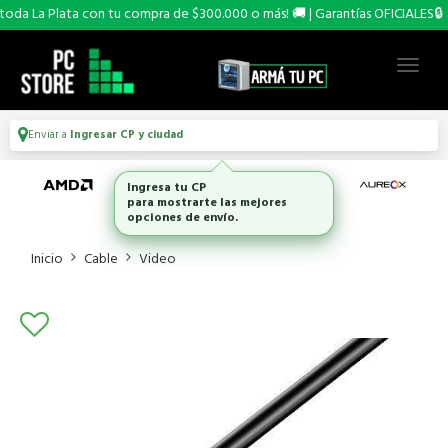
da La Plata con tu compra de $300.000 o más! 🚚 | Garantías OFICIALES🔒
Enviar a
Ingresar CP y ciudad
Ingresa tu CP
para mostrarte las mejores
opciones de envío.
Inicio
Cable
Video