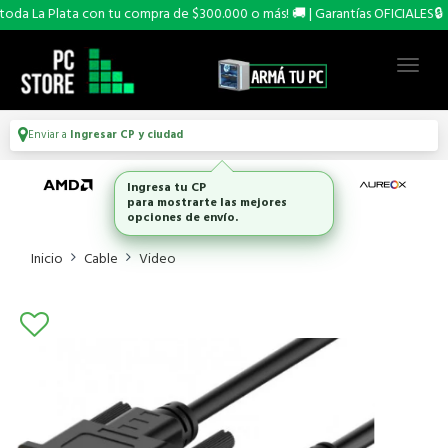
da La Plata con tu compra de $300.000 o más! 🚚 | Garantías OFICIALES🔒
Enviar a
Ingresar CP y ciudad
Ingresa tu CP
para mostrarte las mejores
opciones de envío.
Inicio
Cable
Video