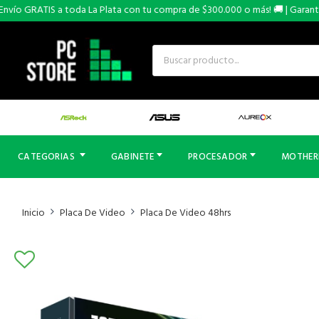
ío GRATIS a toda La Plata con tu compra de $300.000 o más! 🚚 | Garantías 
CATEGORIAS
GABINETE
PROCESADOR
MOTHE
Inicio
Placa De Video
Placa De Video 48hrs