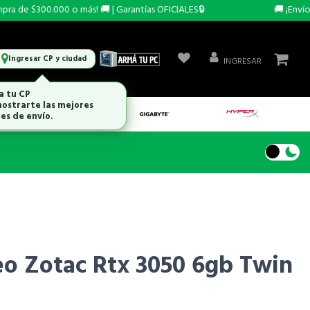
de $300.000 o más! 🚚 | Garantías OFICIALES🔒
🚚 ¡Envío GR
Ingresar CP y ciudad
INGRESAR
eo Zotac Rtx 3050 6gb Twin