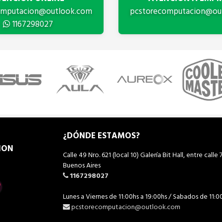
omputacion@outlook.com
pcstorecomputacion@ou
1167298027
¿DÓNDE ESTAMOS?
ION
Calle 49 Nro. 621 (local 10) Galería Bit Hall, entre calle 7
Buenos Aires
1167298027
Lunes a Viernes de 11:00hs a 19:00hs / Sabados de 11:0
pcstorecomputacion@outlook.com