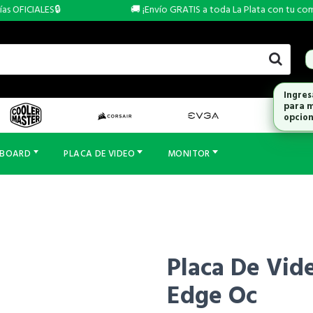
OFICIALES🔒
🚚 ¡Envío GRATIS a toda La Plata con tu compra 
RBOARD
PLACA DE VIDEO
MONITOR
Placa De Vid
Edge Oc