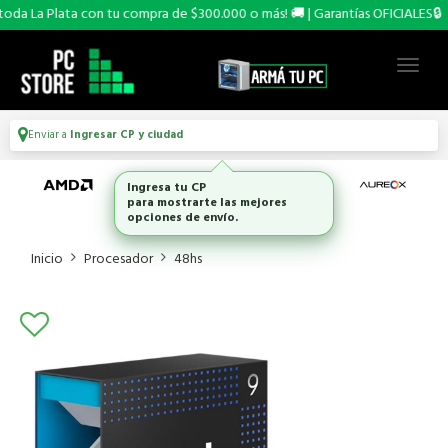
a La Plata con tu compra de $300.000 o más! 🚚 | Garantías OFICIALES🔒
Enviar a
Ingresar CP y ciudad
Ingresa tu CP
para mostrarte las mejores
opciones de envío.
Inicio
Procesador
48hs