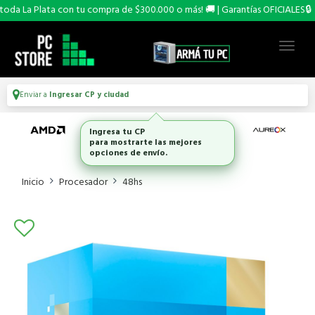
da La Plata con tu compra de $300.000 o más! 🚚 | Garantías OFICIALES🔒
Enviar a
Ingresar CP y ciudad
Ingresa tu CP
para mostrarte las mejores
opciones de envío.
Inicio
Procesador
48hs