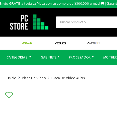
vío GRATIS a toda La Plata con tu compra de $300.000 o más! 🚚 | Garantías
CATEGORIAS
GABINETE
PROCESADOR
MOTHE
Inicio
Placa De Video
Placa De Video 48hrs