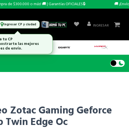
 de $300.000 o más! 🚚 | Garantías OFICIALES🔒
🚚 ¡Envío G
Ingresar CP y ciudad
INGRESAR
a tu CP
ostrarte las mejores
es de envío.
eo Zotac Gaming Geforce
b Twin Edge Oc