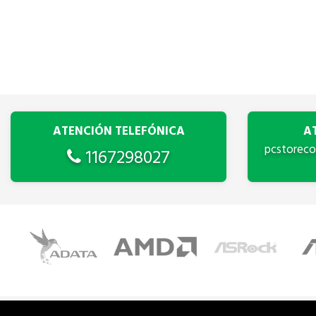
ATENCIÓN TELEFÓNICA
A
pcstorec
1167298027