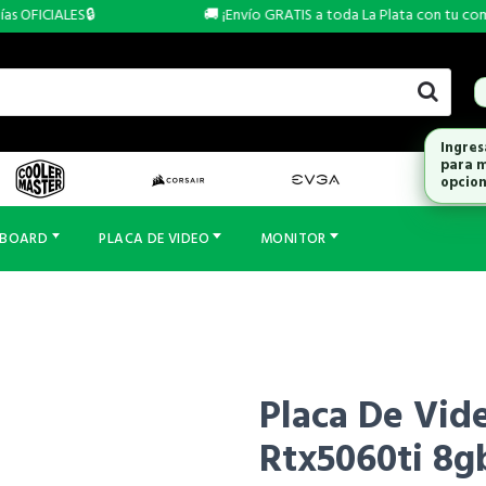
 OFICIALES🔒
🚚 ¡Envío GRATIS a toda La Plata con tu compra
Ingres
para m
opcion
RBOARD
PLACA DE VIDEO
MONITOR
Placa De Vid
Rtx5060ti 8g