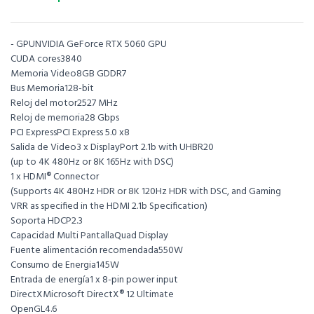
- GPUNVIDIA GeForce RTX 5060 GPU
CUDA cores3840
Memoria Video8GB GDDR7
Bus Memoria128-bit
Reloj del motor2527 MHz
Reloj de memoria28 Gbps
PCI ExpressPCI Express 5.0 x8
Salida de Video3 x DisplayPort 2.1b with UHBR20
(up to 4K 480Hz or 8K 165Hz with DSC)
1 x HDMI® Connector
(Supports 4K 480Hz HDR or 8K 120Hz HDR with DSC, and Gaming
VRR as specified in the HDMI 2.1b Specification)
Soporta HDCP2.3
Capacidad Multi PantallaQuad Display
Fuente alimentación recomendada550W
Consumo de Energia145W
Entrada de energía1 x 8-pin power input
DirectXMicrosoft DirectX® 12 Ultimate
OpenGL4.6