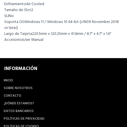
EnfriamientoAir Cooled
Tamaño de Slot2
SLINo
Soporta OSWindows 11 / Windows 10 64-bit (v1809 November 2018
or later)
Largo de Tarjeta220.5mm x 120.25mm x 41.6mm / 8.7" x 4.7" x 1.6"
AccesoriosUser Manual
INFORMACIÓN
INICIO
SOBRE NOSOTROS
CONTACTO
¿DÓNDE ESTAMOS?
DATOS BANCARIOS
POLÍTICAS DE PRIVACIDAD
POLÍTICAS DE COOKIES