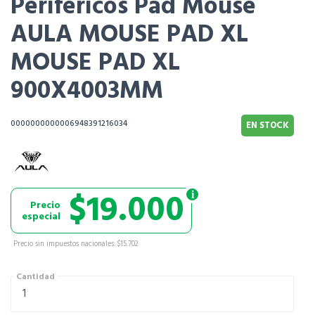
Perifericos Pad Mouse
AULA MOUSE PAD XL
MOUSE PAD XL
900X4003MM
0000000000006948391216034
EN STOCK
$19.000
Precio
especial
Precio sin impuestos nacionales: $15.702
Cantidad