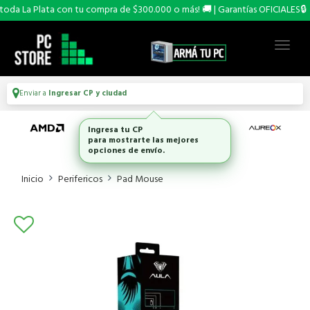
da La Plata con tu compra de $300.000 o más! 🚚 | Garantías OFICIALES🔒
Enviar a
Ingresar CP y ciudad
Ingresa tu CP
para mostrarte las mejores
opciones de envío.
Inicio
Perifericos
Pad Mouse