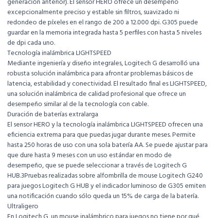
generación anterior). El sensor HERO ofrece un desempeño
excepcionalmente preciso y estable sin filtros, suavizado ni
redondeo de píxeles en el rango de 200 a 12.000 dpi. G305 puede
guardar en la memoria integrada hasta 5 perfiles con hasta 5 niveles
de dpi cada uno.
Tecnología inalámbrica LIGHTSPEED
Mediante ingeniería y diseño integrales, Logitech G desarrolló una
robusta solución inalámbrica para afrontar problemas básicos de
latencia, estabilidad y conectividad. El resultado final es LIGHTSPEED,
una solución inalámbrica de calidad profesional que ofrece un
desempeño similar al de la tecnología con cable.
Duración de baterías extralarga
El sensor HERO y la tecnología inalámbrica LIGHTSPEED ofrecen una
eficiencia extrema para que puedas jugar durante meses. Permite
hasta 250 horas de uso con una sola batería AA. Se puede ajustar para
que dure hasta 9 meses con un uso estándar en modo de
desempeño, que se puede seleccionar a través de Logitech G
HUB.3Pruebas realizadas sobre alfombrilla de mouse Logitech G240
para juegos Logitech G HUB y el indicador luminoso de G305 emiten
una notificación cuando sólo queda un 15% de carga de la batería.
Ultraligero
En Logitech G, un mouse inalámbrico para juegos no tiene por qué