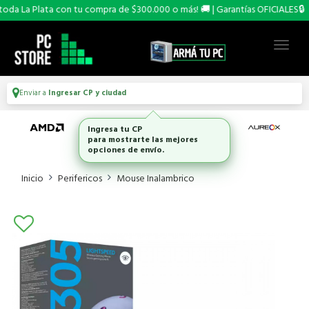
a La Plata con tu compra de $300.000 o más! 🚚 | Garantías OFICIALES🔒
Enviar a
Ingresar CP y ciudad
Ingresa tu CP
para mostrarte las mejores
opciones de envío.
Inicio
Perifericos
Mouse Inalambrico