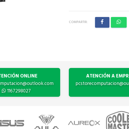
COMPARTIR:
TENCIÓN ONLINE
ATENCIÓN A EMPR
omputacion@outlook.com
pcstorecomputacion@ou
1167298027