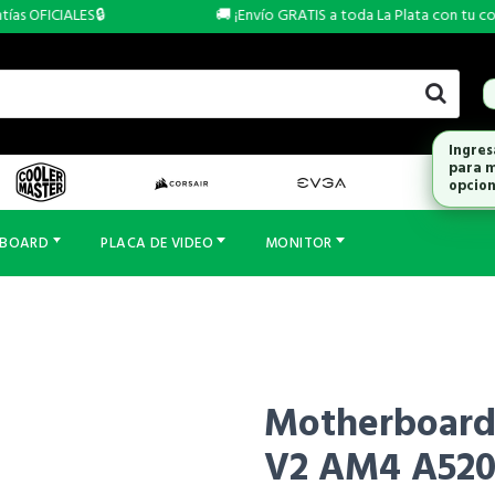
s OFICIALES🔒
🚚 ¡Envío GRATIS a toda La Plata con tu compr
Ingres
para m
opcion
RBOARD
PLACA DE VIDEO
MONITOR
Motherboar
V2 AM4 A52