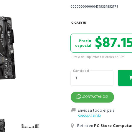
0000000000004719331852771
$87.1
Precio
especial
Precio sin impuestos nacionales: $78.875
Cantidad
¡CONTACTANOS!
Envíos a todo el país
¡CALCULAR ENVÍO!
Retirá en
PC Store Computa