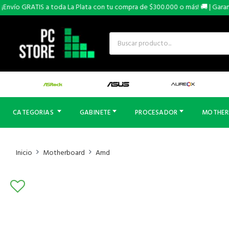
nvío GRATIS a toda La Plata con tu compra de $300.000 o más! 🚚 | Garantía
CATEGORIAS
GABINETE
PROCESADOR
MOTHE
Inicio
Motherboard
Amd