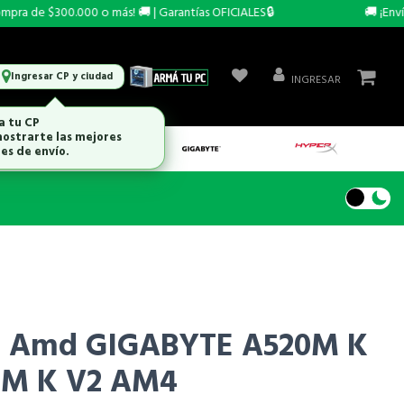
a de $300.000 o más! 🚚 | Garantías OFICIALES🔒
🚚 ¡Envío 
Ingresar CP y ciudad
INGRESAR
a tu CP
ostrarte las mejores
es de envío.
d Amd GIGABYTE A520M K
0M K V2 AM4