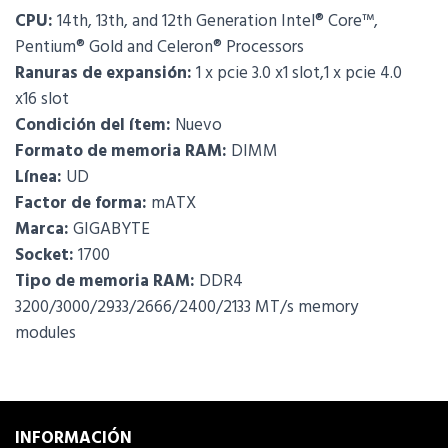
CPU:
14th, 13th, and 12th Generation Intel® Core™,
Pentium® Gold and Celeron® Processors
Ranuras de expansión:
1 x pcie 3.0 x1 slot,1 x pcie 4.0
x16 slot
Condición del ítem:
Nuevo
Formato de memoria RAM:
DIMM
Línea:
UD
Factor de forma:
mATX
Marca:
GIGABYTE
Socket:
1700
Tipo de memoria RAM:
DDR4
3200/3000/2933/2666/2400/2133 MT/s memory
modules
INFORMACIÓN