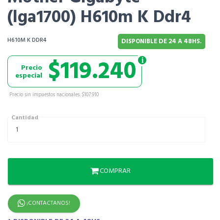
(lga1700) H610m K Ddr4
H610M K DDR4
DISPONIBLE DE 24 A 48HS.
$119.240
Precio
especial
Precio sin impuestos nacionales: $107.910
Cantidad
COMPRAR
¡CONTACTANOS!