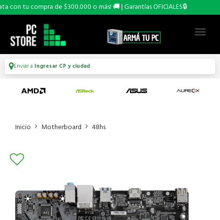
 con tu compra de $300.000 o más! 🚚 | Garantías OFICIALES🔒
Enviar a
Ingresar CP y ciudad
Inicio
Motherboard
48hs