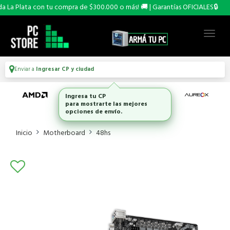
La Plata con tu compra de $300.000 o más! 🚚 | Garantías OFICIALES🔒
Enviar a
Ingresar CP y ciudad
Ingresa tu CP
para mostrarte las mejores
opciones de envío.
Inicio
Motherboard
48hs