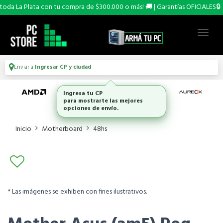
oda La Plata con tu compra de $300.000 o más! 🚚 | Garantías OFICIALES🔒
Enviar a
Ingresar CP y ciudad
Ingresa tu CP
para mostrarte las mejores
opciones de envío.
Inicio
Motherboard
48hs
* Las imágenes se exhiben con fines ilustrativos.