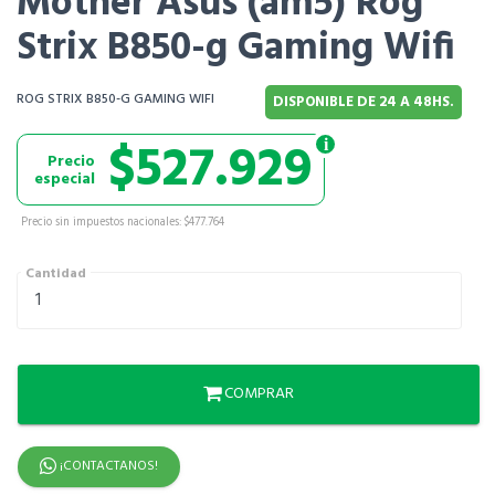
Mother Asus (am5) Rog
Strix B850-g Gaming Wifi
ROG STRIX B850-G GAMING WIFI
DISPONIBLE DE 24 A 48HS.
$527.929
Precio
especial
Precio sin impuestos nacionales: $477.764
Cantidad
COMPRAR
¡CONTACTANOS!