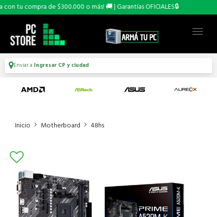
on tu compra de $300.000 o más! 🚚 | Garantías OFICIALES🔒
Enviar a
Ingresar CP y ciudad
Inicio
Motherboard
48hs