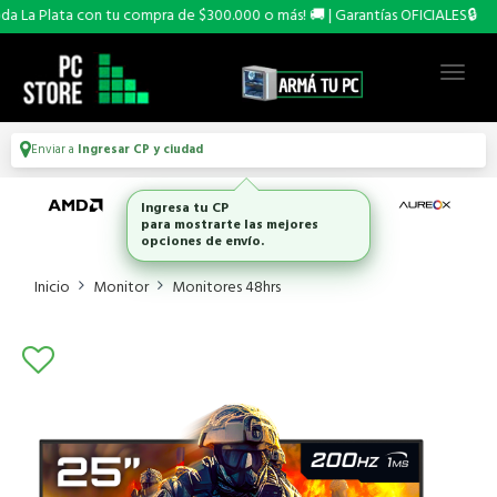
La Plata con tu compra de $300.000 o más! 🚚 | Garantías OFICIALES🔒
Enviar a
Ingresar CP y ciudad
Ingresa tu CP
para mostrarte las mejores
opciones de envío.
Inicio
Monitor
Monitores 48hrs