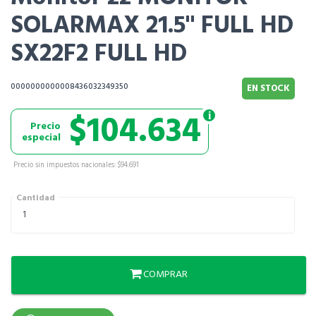
SOLARMAX 21.5" FULL HD
SX22F2 FULL HD
0000000000008436032349350
EN STOCK
$104.634
Precio
especial
Precio sin impuestos nacionales: $94.691
Cantidad
COMPRAR