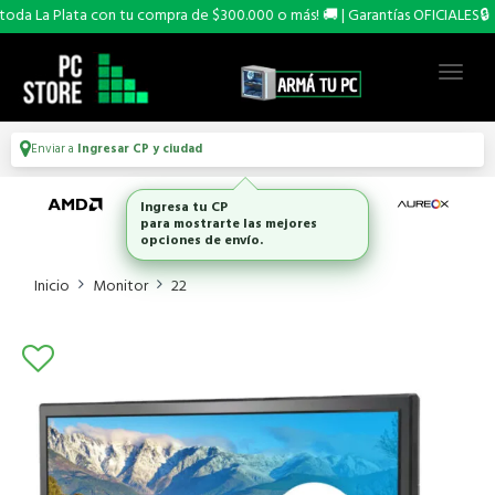
da La Plata con tu compra de $300.000 o más! 🚚 | Garantías OFICIALES🔒
Enviar a
Ingresar CP y ciudad
Ingresa tu CP
para mostrarte las mejores
opciones de envío.
Inicio
Monitor
22