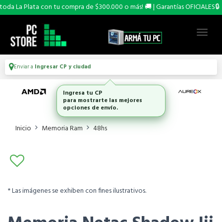
oda La Plata con tu compra de $300.000 o más! 🚚 | Garantías OFICIALES🔒
Enviar a
Ingresar CP y ciudad
Ingresa tu CP
para mostrarte las mejores
opciones de envío.
Inicio
Memoria Ram
48hs
* Las imágenes se exhiben con fines ilustrativos.