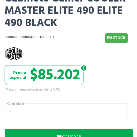
MASTER ELITE 490 ELITE
490 BLACK
0000000000004719512160831
EN STOCK
$85.202
Precio
especial
Precio sin impuestos nacionales: $77.106
Cantidad