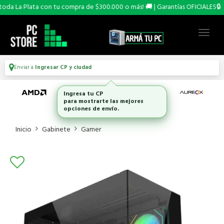
 La Plata con tu compra de $300.000 o más! 🚚 | Garantías OFICIALES🔒
Enviar a
Ingresar CP y ciudad
Ingresa tu CP
para mostrarte las mejores
opciones de envío.
Inicio
Gabinete
Gamer