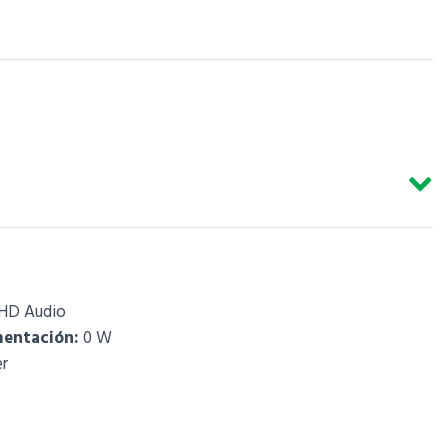
,HD Audio
mentación:
0 W
r