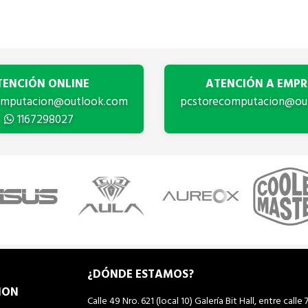
TENCIÓN ONLINE
ATENCIÓN A EMPR
omputacion@outlook.com
pcstorecomputacion@ou
1167298027
¿DÓNDE ESTAMOS?
ION
Calle 49 Nro. 621 (local 10) Galería Bit Hall, entre calle 7