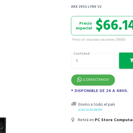
ARX 395G LYNX V2
$66.1
Precio
especial
Precio sin impuestos nacionales: $59.855
Cantidad
¡CONTACTANOS!
* DISPONIBLE DE 24 A 48HS.
Envíos a todo el país
¡CALCULAR ENVÍO!
Retirá en
PC Store Computa