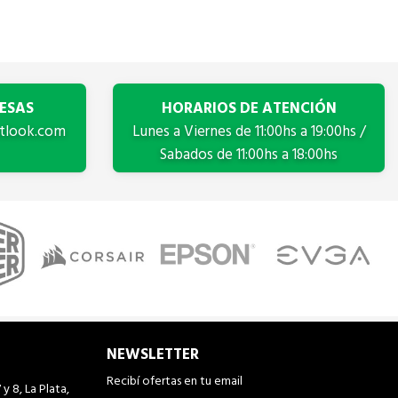
ESAS
HORARIOS DE ATENCIÓN
tlook.com
Lunes a Viernes de 11:00hs a 19:00hs /
Sabados de 11:00hs a 18:00hs
NEWSLETTER
Recibí ofertas en tu email
 y 8, La Plata,