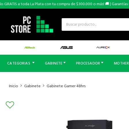
GRATIS a toda La Plata con tu compra de $300.000 o más! 🚚 | Garantías OFI
CATEGORIAS
GABINETE
PROCESADOR
MOTHE
Inicio
Gabinete
Gabinete Gamer 48hrs