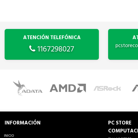
ATENCIÓN TELEFÓNICA
A
pcstorec
1167298027
INFORMACIÓN
PC STORE
COMPUTAC
INICIO