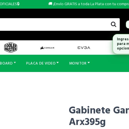
CIALES🔒
🚚 ¡Envío GRATIS a toda La Plata con tu compra de 
Ingres
para m
opcion
RBOARD
PLACA DE VIDEO
MONITOR
Gabinete Ga
Arx395g