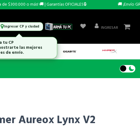
$300.000 o más! 🚚 | Garantías OFICIALES🔒
🚚 ¡Envío GRATI
Ingresar CP y ciudad
INGRESAR
a tu CP
ostrarte las mejores
es de envío.
mer Aureox Lynx V2