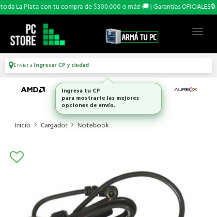
oda La Plata con tu compra de $300.000 o más! 🚚 | Garantías OFICIALES🔒
Enviar a
Ingresar CP y ciudad
Ingresa tu CP
para mostrarte las mejores
opciones de envío.
Inicio
Cargador
Notebook