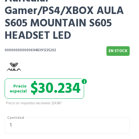
Gamer/PS4/XBOX AULA
S605 MOUNTAIN S605
HEADSET LED
0000000000006948391235202
EN STOCK
$30.234
Precio
especial
Precio sin impuestos nacionales: $24.987
Cantidad