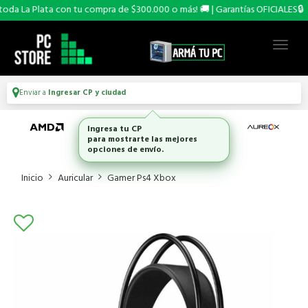
 La Plata con tu compra de $300.000 o más! 🚚 | Garantías OFICIALES🔒
Enviar a
Ingresar CP y ciudad
Inicio
Auricular
Gamer Ps4 Xbox